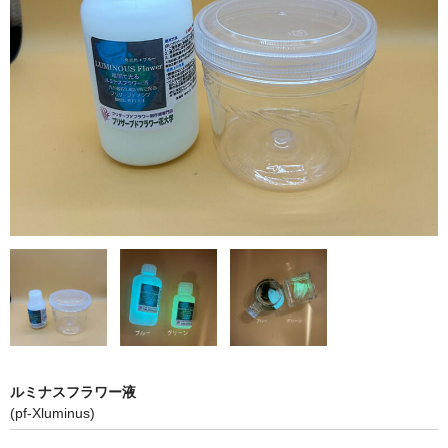
B液
らくらくプリザ液
リーフ液
プリザーブドフラワー書籍
講習会レッスン
カートを見る
お支払・発送・送料
プリザ制作教室
花大学へのアクセス
ルミナスフラワー液
(pf-Xluminus)