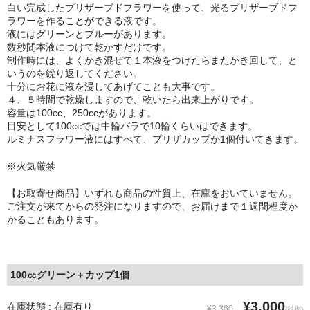
白い完成したプリザーブドフラワーを使って、光るプリザーブドフ
ラワーを作ることができる液です。
液にはグリーンとブルーがあります。
数秒間本液につけて乾かすだけです。
制作時には、よくかき混ぜて１本液をつけたらまたかき回して、と
いうのを繰り返してください。
十分にお花に液を浸してあげてことも大事です。
４、５時間で乾燥しますので、乾いたら出来上がりです。
容量は100cc、250ccがあります。
目安として100ccでは中輪バラで10輪くらいはできます。
ルミナスフラワー液にはすべて、プリザカップが1個付いてきます。
※火気厳禁
【お取寄せ商品】いずれも商品の性質上、在庫をおいていません。
ご注文が来てからの発注になりますので、お届けまで１週間程度か
かることもあります。
100㏄グリーン＋カップ1個
¥3,000
在庫状態 : 在庫有り
¥3,360
(税別)