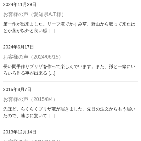
B液
2024年11月29日
お客様の声（愛知県A.T様）
らくらくプリザ液
第一作が出来ました。リーフ液でかすみ草、野山から取って来たは
リーフ液
とか茎が以外と良い感 […]
プリザーブドフラワー書籍
2024年6月17日
講習会レッスン
お客様の声（2024/06/15）
長い間手作りプリザを作って楽しんでいます。また、孫と一緒にい
カートを見る
ろいろ作る事が出来る […]
お支払・発送・送料
2015年8月7日
プリザ制作教室
お客様の声（2015/8/4）
花大学へのアクセス
先ほど、らくらくプリザ液が届きました。先日の注文からもう届い
たので、速さに驚いて […]
2013年12月14日