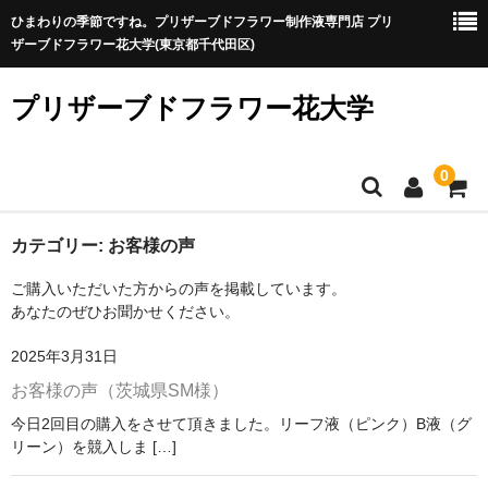
ひまわりの季節ですね。プリザーブドフラワー制作液専門店 プリ
ザーブドフラワー花大学(東京都千代田区)
プリザーブドフラワー花大学
0
プリザ制作が初めての方
カテゴリー:
お客様の声
ご購入いただいた方からの声を掲載しています。
プリザ制作が初めての方へ
あなたのぜひお聞かせください。
プリザーブドフラワーに向いている？特徴と制作時のポイン
2025年3月31日
ト
お客様の声（茨城県SM様）
制作液を選ぶ
今日2回目の購入をさせて頂きました。リーフ液（ピンク）B液（グ
リーン）を競入しま […]
A液