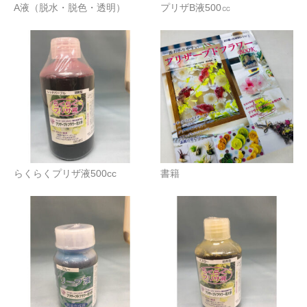
A液（脱水・脱色・透明）
プリザB液500㏄
らくらくプリザ液500cc
書籍