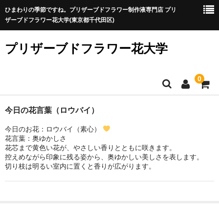
ひまわりの季節ですね。プリザーブドフラワー制作液専門店 プリ
ザーブドフラワー花大学(東京都千代田区)
プリザーブドフラワー花大学
0
プリザ制作が初めての方
今日の花言葉（ロウバイ）
今日のお花：ロウバイ（素心）
プリザ制作が初めての方へ
花言葉：奥ゆかしさ
花芯まで黄色い花が、やさしい香りとともに咲きます。
プリザーブドフラワーに向いている？特徴と制作時のポイン
控えめながら印象に残る姿から、奥ゆかしい美しさを表します。
ト
切り枝は明るい室内に置くと香りが広がります。
制作液を選ぶ
A液