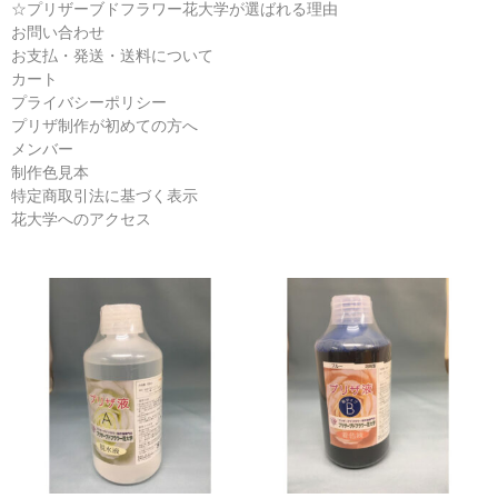
B液
☆プリザーブドフラワー花大学が選ばれる理由
お問い合わせ
らくらくプリザ液
お支払・発送・送料について
カート
リーフ液
プライバシーポリシー
プリザ制作が初めての方へ
プリザーブドフラワー書籍
メンバー
制作色見本
講習会レッスン
特定商取引法に基づく表示
花大学へのアクセス
カートを見る
お支払・発送・送料
プリザ制作教室
花大学へのアクセス