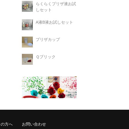
らくらくプリザ液お試
しセット
A液B液お試しセット
プリザカップ
Ｑブリック
ての方へ
お問い合わせ