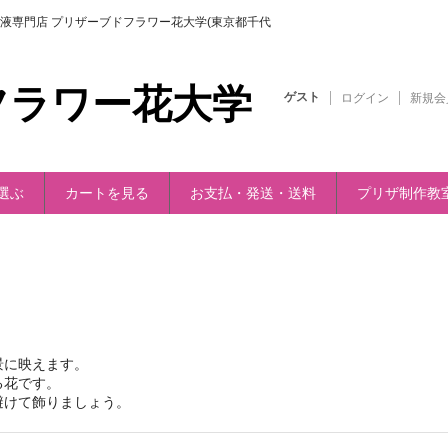
液専門店 プリザーブドフラワー花大学(東京都千代
フラワー花大学
ゲスト
ログイン
新規会
選ぶ
カートを見る
お支払・発送・送料
プリザ制作教
景に映えます。
る花です。
避けて飾りましょう。