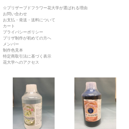
B液
☆プリザーブドフラワー花大学が選ばれる理由
お問い合わせ
らくらくプリザ液
お支払・発送・送料について
カート
リーフ液
プライバシーポリシー
プリザ制作が初めての方へ
プリザーブドフラワー書籍
メンバー
制作色見本
講習会レッスン
特定商取引法に基づく表示
花大学へのアクセス
カートを見る
お支払・発送・送料
プリザ制作教室
花大学へのアクセス