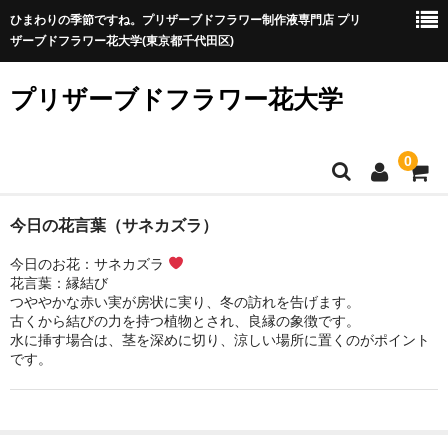
ひまわりの季節ですね。プリザーブドフラワー制作液専門店 プリ
ザーブドフラワー花大学(東京都千代田区)
プリザーブドフラワー花大学
0
プリザ制作が初めての方
今日の花言葉（サネカズラ）
今日のお花：サネカズラ
プリザ制作が初めての方へ
花言葉：縁結び
つややかな赤い実が房状に実り、冬の訪れを告げます。
プリザーブドフラワーに向いている？特徴と制作時のポイン
古くから結びの力を持つ植物とされ、良縁の象徴です。
ト
水に挿す場合は、茎を深めに切り、涼しい場所に置くのがポイント
です。
制作液を選ぶ
A液