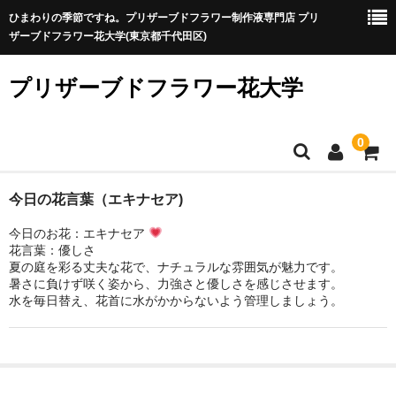
ひまわりの季節ですね。プリザーブドフラワー制作液専門店 プリ
ザーブドフラワー花大学(東京都千代田区)
プリザーブドフラワー花大学
0
プリザ制作が初めての方
今日の花言葉（エキナセア)
今日のお花：エキナセア
プリザ制作が初めての方へ
花言葉：優しさ
夏の庭を彩る丈夫な花で、ナチュラルな雰囲気が魅力です。
プリザーブドフラワーに向いている？特徴と制作時のポイン
暑さに負けず咲く姿から、力強さと優しさを感じさせます。
ト
水を毎日替え、花首に水がかからないよう管理しましょう。
制作液を選ぶ
A液