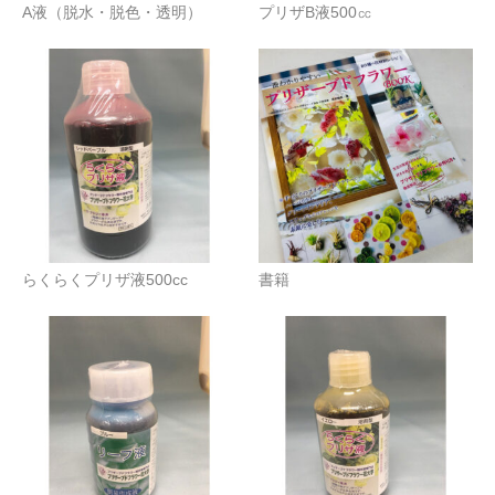
A液（脱水・脱色・透明）
プリザB液500㏄
らくらくプリザ液500cc
書籍