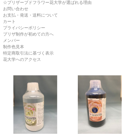
B液
☆プリザーブドフラワー花大学が選ばれる理由
お問い合わせ
らくらくプリザ液
お支払・発送・送料について
カート
リーフ液
プライバシーポリシー
プリザ制作が初めての方へ
プリザーブドフラワー書籍
メンバー
制作色見本
講習会レッスン
特定商取引法に基づく表示
花大学へのアクセス
カートを見る
お支払・発送・送料
プリザ制作教室
花大学へのアクセス