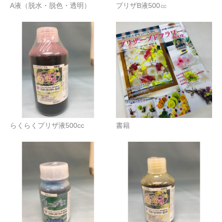
A液（脱水・脱色・透明）
プリザB液500㏄
らくらくプリザ液500cc
書籍