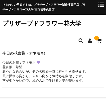
ひまわりの季節ですね。プリザーブドフラワー制作液専門店 プリ
ザーブドフラワー花大学(東京都千代田区)
プリザーブドフラワー花大学
0
プリザ制作が初めての方
今日の花言葉（アネモネ)
今日のお花：アネモネ
プリザ制作が初めての方へ
花言葉：希望
鮮やかな色合いが、冬の名残を一気に春へ引き寄せます。
プリザーブドフラワーに向いている？特徴と制作時のポイン
風に揺れる姿から、未来へ向かう気持ちを象徴します。
ト
茎が柔らかいので、浅めの水で生けると姿が整います。
制作液を選ぶ
A液