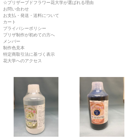
B液
☆プリザーブドフラワー花大学が選ばれる理由
お問い合わせ
らくらくプリザ液
お支払・発送・送料について
カート
リーフ液
プライバシーポリシー
プリザ制作が初めての方へ
プリザーブドフラワー書籍
メンバー
制作色見本
講習会レッスン
特定商取引法に基づく表示
花大学へのアクセス
カートを見る
お支払・発送・送料
プリザ制作教室
花大学へのアクセス