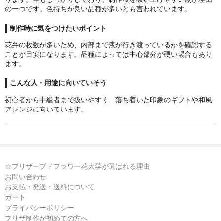
B液
の一つです。色持ちが良い品種が多いとも言われています。
らくらくプリザ液
制作時に気をつけたいポイント
リーフ液
花弁の枚数が多いため、内部まで液が行き渡っているかを確認する
ことが目安になります。品種によっては中心部分が硬い場合もあり
ます。
プリザーブドフラワー書籍
こんな人・用途に向いていそう
講習会レッスン
初心者から中級者まで扱いやすく、落ち着いた印象のギフトや和風
カートを見る
アレンジに向いています。
お支払・発送・送料
プリザ制作教室
☆プリザーブドフラワー花大学が選ばれる理由
花大学へのアクセス
お問い合わせ
お支払・発送・送料について
カート
プライバシーポリシー
プリザ制作が初めての方へ