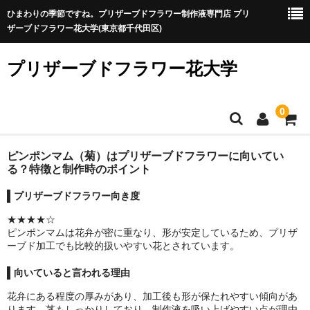
ひまわりの季節ですね。プリザーブドフラワー制作液専門店 プリ
ザーブドフラワー花大学(東京都千代田区)
プリザーブドフラワー花大学
0
プリザ制作が初めての方
ピンポンマム（菊）はプリザーブドフラワーに向いてい
る？特徴と制作時のポイント
プリザ制作が初めての方へ
プリザーブドフラワー向き度
プリザーブドフラワーに向いている？特徴と制作時のポイン
★★★★☆
ト
ピンポンマムは花弁が密に重なり、形が安定しているため、プリザ
ーブド加工でも比較的扱いやすい花とされています。
制作液を選ぶ
向いていると言われる理由
A液
花弁にある程度の厚みがあり、加工後も形が保たれやすい傾向があ
ります。茎もしっかりしており、制作液を吸い上げやすい点が理由